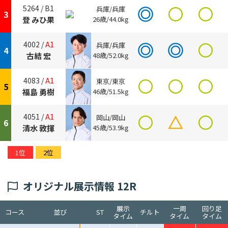
5264 /
B1
兵庫/兵庫
3
登 みひ果
26歳/44.0kg
4002 /
A1
兵庫/兵庫
4
古結 宏
48歳/52.0kg
4083 /
A1
東京/東京
5
福島 勇樹
46歳/51.5kg
4051 /
A1
岡山/岡山
6
清水 敦揮
45歳/53.9kg
1位
2位
オリジナル展示情報 12R
展示
一周
回り足
コース
並び
ST
チルト
タイム
タイム
タイム