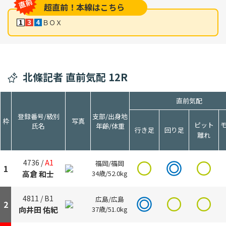
超直前！本線はこちら
ＢＯＸ
北條記者 直前気配 12R
直前気配
登録番号/級別
支部/出身地
枠
写真
ピット
氏名
年齢/体重
行き足
回り足
離れ
4736 /
A1
福岡/福岡
1
高倉 和士
34歳/52.0kg
4811 /
B1
広島/広島
2
向井田 佑紀
37歳/51.0kg