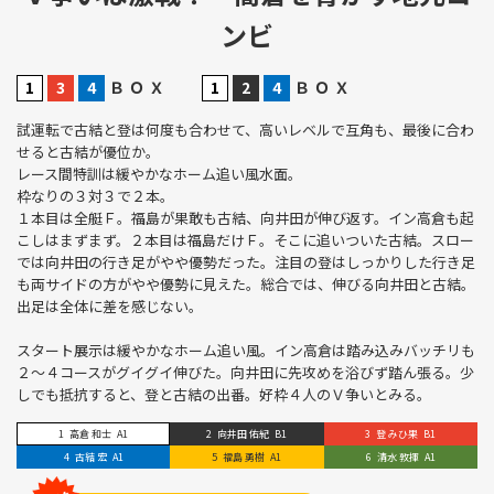
ンビ
Ｂ
Ｏ
Ｘ
Ｂ
Ｏ
Ｘ
試運転で古結と登は何度も合わせて、高いレベルで互角も、最後に合わ
せると古結が優位か。
レース間特訓は緩やかなホーム追い風水面。
枠なりの３対３で２本。
１本目は全艇Ｆ。福島が果敢も古結、向井田が伸び返す。イン高倉も起
こしはまずまず。２本目は福島だけＦ。そこに追いついた古結。スロー
では向井田の行き足がやや優勢だった。注目の登はしっかりした行き足
も両サイドの方がやや優勢に見えた。総合では、伸びる向井田と古結。
出足は全体に差を感じない。
スタート展示は緩やかなホーム追い風。イン高倉は踏み込みバッチリも
２～４コースがグイグイ伸びた。向井田に先攻めを浴びず踏ん張る。少
しでも抵抗すると、登と古結の出番。好枠４人のＶ争いとみる。
高倉 和士
A1
向井田 佑紀
B1
登 みひ果
B1
古結 宏
A1
福島 勇樹
A1
清水 敦揮
A1