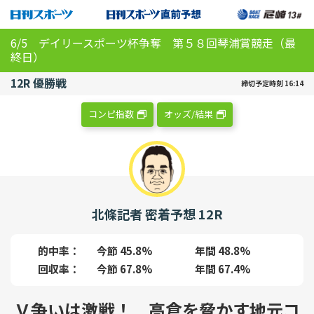
6/5 デイリースポーツ杯争奪 第５８回琴浦賞競走（最
終日）
12R 優勝戦
締切予定時刻 16:14
コンピ指数
オッズ/結果
北條記者 密着予想 12R
的中率
今節 45.8%
年間 48.8%
回収率
今節 67.8%
年間 67.4%
Ｖ争いは激戦！ 高倉を脅かす地元コ