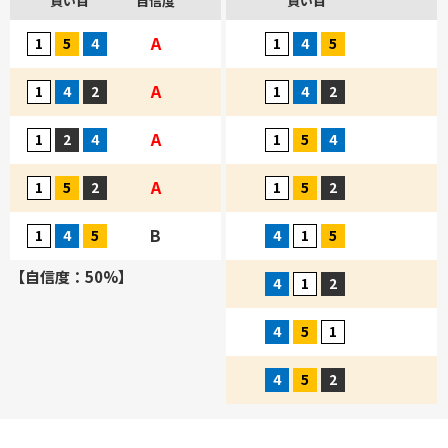
買い目
自信度
買い目
A
A
A
A
B
【自信度：50%】