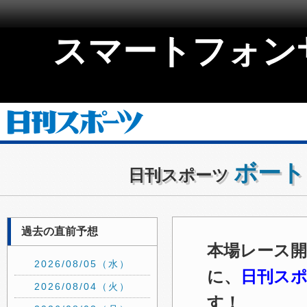
スマートフォン
ボート
日刊スポーツ
過去の直前予想
本場レース開
2026/08/05（水）
に、
日刊ス
2026/08/04（火）
す！