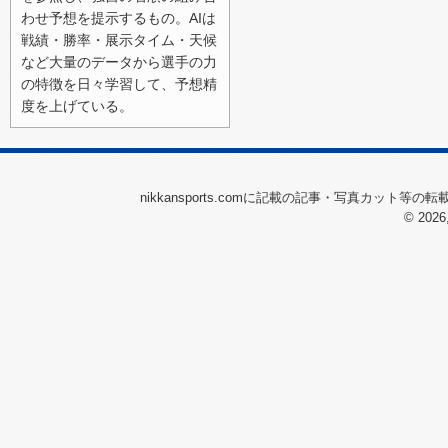
2026/07/06（月）
わせ予想を提示するもの。AIは
戦績・勝率・展示タイム・天候
2026/07/05（日）
など大量のデータから選手の力
2026/07/04（土）
の特徴を日々学習して、予想精
度を上げている。
2026/07/03（金）
2026/07/02（木）
2026/06/29（月）
nikkansports.comに記載の記事・写真カット等
2026/06/28（日）
© 2026
2026/06/27（土）
2026/06/26（金）
2026/06/25（木）
2026/06/20（土）
2026/06/19（金）
2026/06/18（木）
2026/06/17（水）