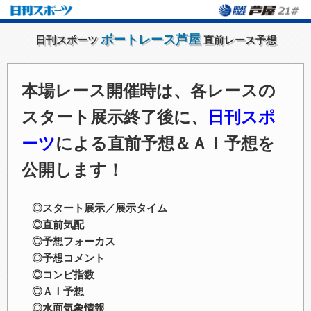
ボートレース芦屋
日刊スポーツ
直前レース予想
本場レース開催時は、各レースの
スタート展示終了後に、
日刊スポ
ーツ
による直前予想
＆ＡＩ予想
を
公開します！
◎スタート展示／展示タイム
◎直前気配
◎予想フォーカス
◎予想コメント
◎コンピ指数
◎ＡＩ予想
◎水面気象情報