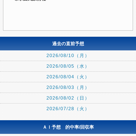
過去の直前予想
2026/08/10（月）
2026/08/05（水）
2026/08/04（火）
2026/08/03（月）
2026/08/02（日）
2026/07/28（火）
2026/07/27（月）
ＡＩ予想 的中率/回収率
2026/07/26（日）