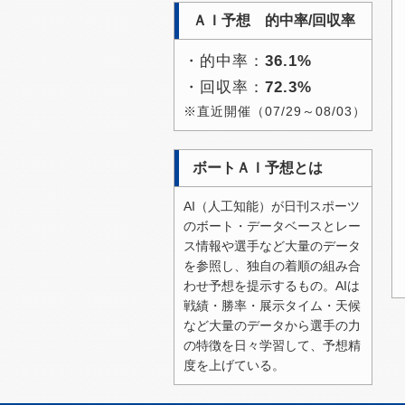
2026/07/23（木）
ＡＩ予想 的中率/回収率
2026/07/22（水）
・的中率：
36.1%
2026/07/21（火）
・回収率：
72.3%
2026/07/20（月）
※直近開催（07/29～08/03）
2026/07/19（日）
2026/07/15（水）
ボートＡＩ予想とは
2026/07/14（火）
AI（人工知能）が日刊スポーツ
2026/07/13（月）
のボート・データベースとレー
ス情報や選手など大量のデータ
2026/07/12（日）
を参照し、独自の着順の組み合
2026/07/11（土）
わせ予想を提示するもの。AIは
戦績・勝率・展示タイム・天候
2026/07/10（金）
など大量のデータから選手の力
2026/07/06（月）
の特徴を日々学習して、予想精
度を上げている。
2026/07/05（日）
2026/07/04（土）