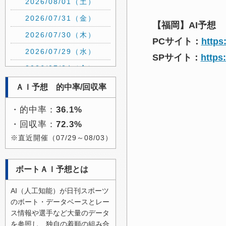
2026/08/01（土）
2026/07/31（金）
【福岡】AI予想
2026/07/30（木）
PCサイト：
https
2026/07/29（水）
SPサイト：
https
2026/07/24（金）
2026/07/23（木）
ＡＩ予想 的中率/回収率
2026/07/22（水）
・的中率：
36.1%
2026/07/21（火）
・回収率：
72.3%
2026/07/20（月）
※直近開催（07/29～08/03）
2026/07/19（日）
2026/07/15（水）
ボートＡＩ予想とは
2026/07/14（火）
AI（人工知能）が日刊スポーツ
2026/07/13（月）
のボート・データベースとレー
ス情報や選手など大量のデータ
2026/07/12（日）
を参照し、独自の着順の組み合