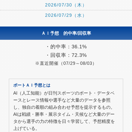
2026/07/30（木）
2026/07/29（水）
2026/07/24（金）
ＡＩ予想 的中率/回収率
2026/07/23（木）
2026/07/22（水）
・的中率：
36.1%
・回収率：
72.3%
2026/07/21（火）
※直近開催（07/29～08/03）
2026/07/20（月）
2026/07/19（日）
ボートＡＩ予想とは
2026/07/15（水）
AI（人工知能）が日刊スポーツのボート・データベ
2026/07/14（火）
ースとレース情報や選手など大量のデータを参照
し、独自の着順の組み合わせ予想を提示するもの。
2026/07/13（月）
AIは戦績・勝率・展示タイム・天候など大量のデー
2026/07/12（日）
タから選手の力の特徴を日々学習して、予想精度を
上げている。
2026/07/11（土）