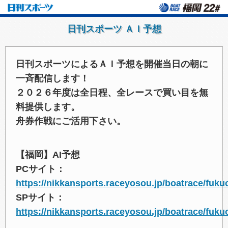
日刊スポーツ ＡＩ予想
日刊スポーツによるＡＩ予想を開催当日の朝に
一斉配信します！
２０２６年度は全日程、全レースで買い目を無
料提供します。
舟券作戦にご活用下さい。
【福岡】AI予想
PCサイト：
https://nikkansports.raceyosou.jp/boatrace/fuku
SPサイト：
https://nikkansports.raceyosou.jp/boatrace/fuku