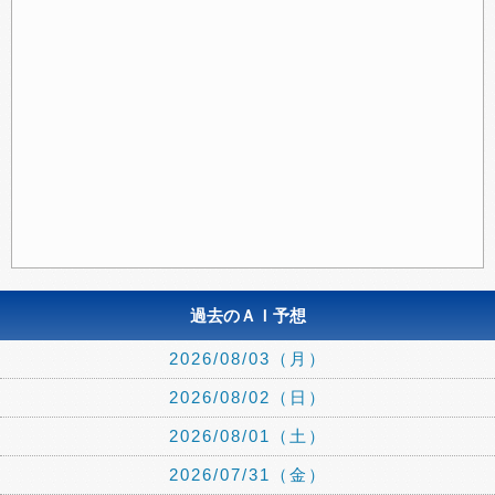
過去のＡＩ予想
2026/08/03（月）
2026/08/02（日）
2026/08/01（土）
2026/07/31（金）