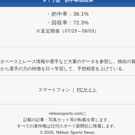
ＡＩ予想 的中率/回収率
2026/07/23（木）
2026/07/22（水）
・的中率：
36.1%
・回収率：
72.3%
2026/07/21（火）
※直近開催（07/29～08/03）
2026/07/20（月）
2026/07/19（日）
2026/07/15（水）
ータベースとレース情報や選手など大量のデータを参照し、独自の着
2026/07/14（火）
タから選手の力の特徴を日々学習して、予想精度を上げている。
2026/07/13（月）
2026/07/12（日）
スマートフォン ｜
PCサイト
2026/07/11（土）
2026/07/10（金）
nikkansports.comに
2026/07/06（月）
記載の記事・写真カット等の転載を禁じます。
すべての著作権は日刊スポーツ新聞社に帰属します。
2026/07/05（日）
© 2026, Nikkan Sports News.