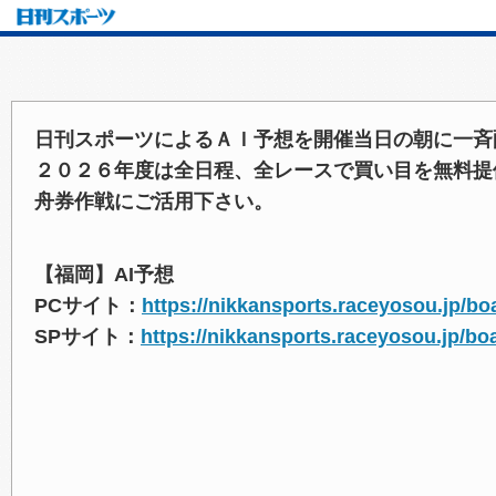
日刊スポーツによるＡＩ予想を開催当日の朝に一斉
２０２６年度は全日程、全レースで買い目を無料提
舟券作戦にご活用下さい。
【福岡】AI予想
PCサイト：
https://nikkansports.raceyosou.jp/bo
SPサイト：
https://nikkansports.raceyosou.jp/bo