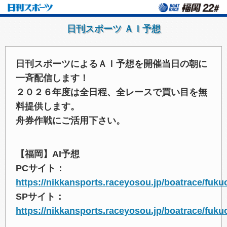
日刊スポーツ ＡＩ予想
日刊スポーツによるＡＩ予想を開催当日の朝に
一斉配信します！
２０２６年度は全日程、全レースで買い目を無
料提供します。
舟券作戦にご活用下さい。
【福岡】AI予想
PCサイト：
https://nikkansports.raceyosou.jp/boatrace/fuku
SPサイト：
https://nikkansports.raceyosou.jp/boatrace/fuku