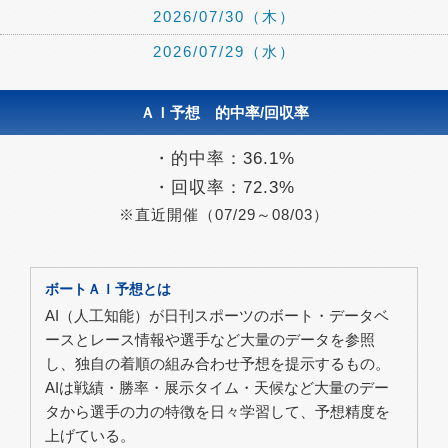
2026/07/30（木）
2026/07/29（水）
2026/07/24（金）
ＡＩ予想 的中率/回収率
2026/07/23（木）
2026/07/22（水）
・的中率：
36.1%
・回収率：
72.3%
2026/07/21（火）
※直近開催（07/29～08/03）
2026/07/20（月）
2026/07/19（日）
ボートＡＩ予想とは
2026/07/15（水）
AI（人工知能）が日刊スポーツのボート・データベ
2026/07/14（火）
ースとレース情報や選手など大量のデータを参照
し、独自の着順の組み合わせ予想を提示するもの。
2026/07/13（月）
AIは戦績・勝率・展示タイム・天候など大量のデー
2026/07/12（日）
タから選手の力の特徴を日々学習して、予想精度を
上げている。
2026/07/11（土）