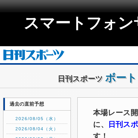
スマートフォン
ボート
日刊スポーツ
過去の直前予想
本場レース開
2026/08/05（水）
に、
日刊ス
2026/08/04（火）
す！