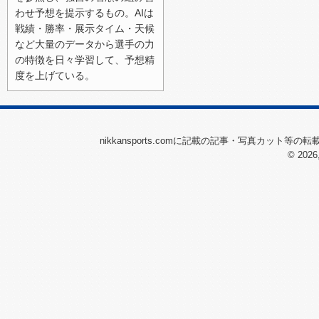
2026/07/06（月）
わせ予想を提示するもの。AIは
戦績・勝率・展示タイム・天候
2026/07/05（日）
など大量のデータから選手の力
2026/07/04（土）
の特徴を日々学習して、予想精
度を上げている。
2026/07/03（金）
2026/07/02（木）
2026/06/29（月）
nikkansports.comに記載の記事・写真カット等
2026/06/28（日）
© 2026
2026/06/27（土）
2026/06/26（金）
2026/06/25（木）
2026/06/20（土）
2026/06/19（金）
2026/06/18（木）
2026/06/17（水）