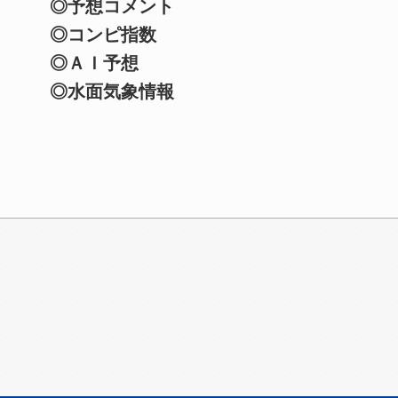
◎予想コメント
◎コンピ指数
◎ＡＩ予想
◎水面気象情報