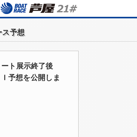
ース予想
タート展示終了後
ＡＩ予想
を公開しま