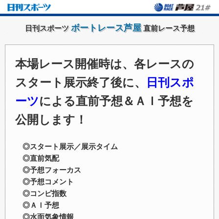
ボートレース芦屋
日刊スポーツ
直前レース予想
本場レース開催時は、各レースの
スタート展示終了後に、
日刊スポ
ーツ
による直前予想
＆ＡＩ予想
を
公開します！
◎スタート展示／展示タイム
◎直前気配
◎予想フォーカス
◎予想コメント
◎コンピ指数
◎ＡＩ予想
◎水面気象情報