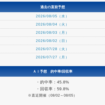
過去の直前予想
2026/08/05（水）
2026/08/04（火）
2026/08/03（月）
2026/08/02（日）
2026/07/28（火）
2026/07/27（月）
2026/07/26（日）
ＡＩ予想 的中率/回収率
2026/07/25（土）
2026/07/24（金）
・的中率：
45.8%
・回収率：
59.8%
2026/07/23（木）
※直近開催（08/02～08/05）
2026/07/19（日）