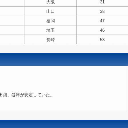
大阪
31
山口
38
福岡
47
埼玉
46
長崎
53
出畑、谷津が安定していた。