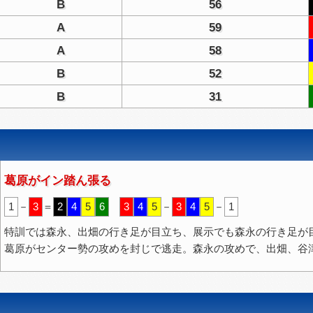
B
56
A
59
A
58
B
52
B
31
葛原がイン踏ん張る
1
－
3
＝
2
4
5
6
3
4
5
－
3
4
5
－
1
特訓では森永、出畑の行き足が目立ち、展示でも森永の行き足が
葛原がセンター勢の攻めを封じで逃走。森永の攻めで、出畑、谷