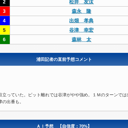
2
松井 友汰
3
森永 隆
4
出畑 孝典
5
谷津 幸宏
6
森林 太
浦田記者の直前予想コメント
目立っていた。ピット離れでは谷津がやや強め。１Ｍのターンでは
津の出番も。
ＡＩ予想 【自信度：70%】