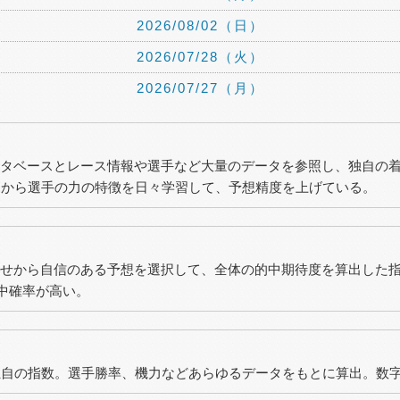
2026/08/02（日）
2026/07/28（火）
2026/07/27（月）
2026/07/26（日）
2026/07/25（土）
ータベースとレース情報や選手など大量のデータを参照し、独自の着
2026/07/24（金）
タから選手の力の特徴を日々学習して、予想精度を上げている。
2026/07/23（木）
2026/07/19（日）
わせから自信のある予想を選択して、全体の的中期待度を算出した
2026/07/18（土）
的中確率が高い。
2026/07/17（金）
2026/07/16（木）
2026/07/15（水）
独自の指数。選手勝率、機力などあらゆるデータをもとに算出。数