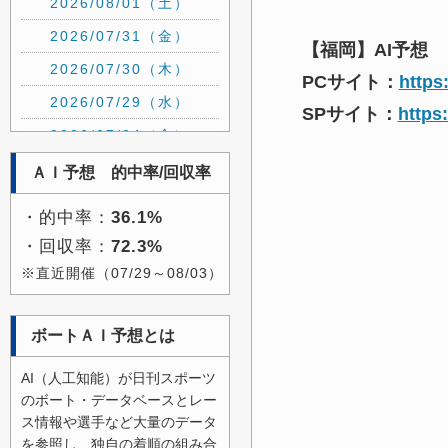
2026/08/01（土）
2026/07/31（金）
【福岡】AI予想
2026/07/30（木）
PCサイト：
https
2026/07/29（水）
SPサイト：
https
2026/07/24（金）
2026/07/23（木）
ＡＩ予想 的中率/回収率
2026/07/22（水）
・的中率：
36.1%
2026/07/21（火）
・回収率：
72.3%
2026/07/20（月）
※直近開催（07/29～08/03）
2026/07/19（日）
2026/07/15（水）
ボートＡＩ予想とは
2026/07/14（火）
AI（人工知能）が日刊スポーツ
2026/07/13（月）
のボート・データベースとレー
ス情報や選手など大量のデータ
2026/07/12（日）
を参照し、独自の着順の組み合