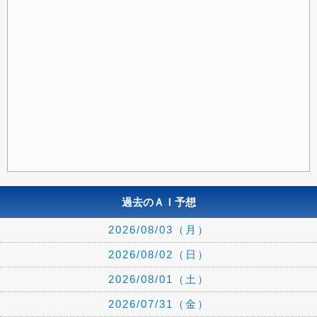
過去のＡＩ予想
2026/08/03（月）
2026/08/02（日）
2026/08/01（土）
2026/07/31（金）