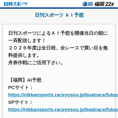
日刊スポーツ ＡＩ予想
日刊スポーツによるＡＩ予想を開催当日の朝に
一斉配信します！
２０２６年度は全日程、全レースで買い目を無
料提供します。
舟券作戦にご活用下さい。
【福岡】AI予想
PCサイト：
https://nikkansports.raceyosou.jp/boatrace/fuku
SPサイト：
https://nikkansports.raceyosou.jp/boatrace/fuku