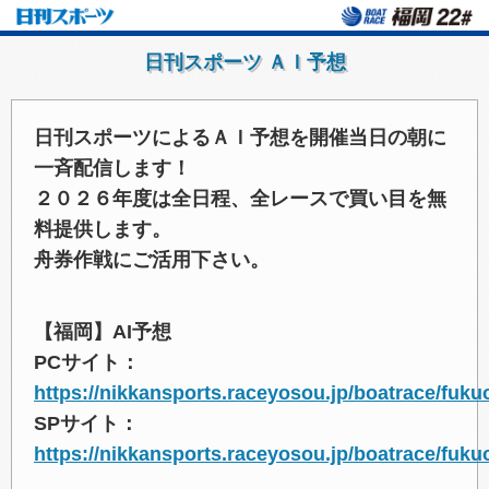
日刊スポーツ ＡＩ予想
日刊スポーツによるＡＩ予想を開催当日の朝に
一斉配信します！
２０２６年度は全日程、全レースで買い目を無
料提供します。
舟券作戦にご活用下さい。
【福岡】AI予想
PCサイト：
https://nikkansports.raceyosou.jp/boatrace/fuku
SPサイト：
https://nikkansports.raceyosou.jp/boatrace/fuku