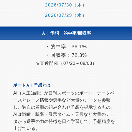
2026/07/30（木）
2026/07/29（水）
2026/07/24（金）
ＡＩ予想 的中率/回収率
2026/07/23（木）
2026/07/22（水）
・的中率：
36.1%
・回収率：
72.3%
2026/07/21（火）
※直近開催（07/29～08/03）
2026/07/20（月）
2026/07/19（日）
ボートＡＩ予想とは
2026/07/15（水）
AI（人工知能）が日刊スポーツのボート・データベ
2026/07/14（火）
ースとレース情報や選手など大量のデータを参照
し、独自の着順の組み合わせ予想を提示するもの。
2026/07/13（月）
AIは戦績・勝率・展示タイム・天候など大量のデー
2026/07/12（日）
タから選手の力の特徴を日々学習して、予想精度を
上げている。
2026/07/11（土）