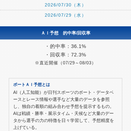
2026/07/30（木）
2026/07/29（水）
2026/07/24（金）
ＡＩ予想 的中率/回収率
2026/07/23（木）
2026/07/22（水）
・的中率：
36.1%
・回収率：
72.3%
2026/07/21（火）
※直近開催（07/29～08/03）
2026/07/20（月）
2026/07/19（日）
ボートＡＩ予想とは
2026/07/15（水）
AI（人工知能）が日刊スポーツのボート・データベ
2026/07/14（火）
ースとレース情報や選手など大量のデータを参照
し、独自の着順の組み合わせ予想を提示するもの。
2026/07/13（月）
AIは戦績・勝率・展示タイム・天候など大量のデー
2026/07/12（日）
タから選手の力の特徴を日々学習して、予想精度を
上げている。
2026/07/11（土）