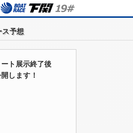
ース予想
タート展示終了後
公開します！