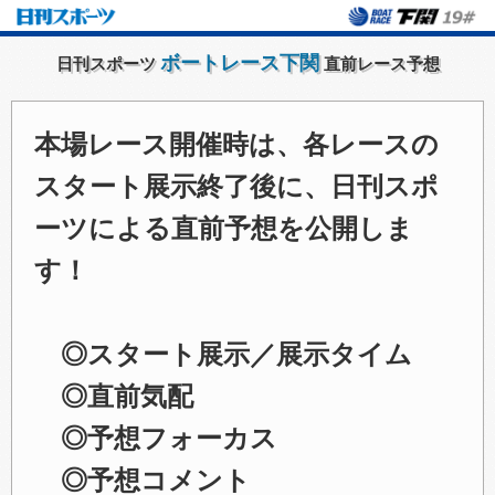
ボートレース下関
日刊スポーツ
直前レース予想
本場レース開催時は、各レースの
スタート展示終了後に、日刊スポ
ーツによる直前予想を公開しま
す！
◎スタート展示／展示タイム
◎直前気配
◎予想フォーカス
◎予想コメント