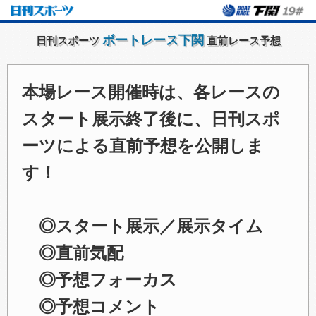
ボートレース下関
日刊スポーツ
直前レース予想
本場レース開催時は、各レースの
スタート展示終了後に、日刊スポ
ーツによる直前予想を公開しま
す！
◎スタート展示／展示タイム
◎直前気配
◎予想フォーカス
◎予想コメント