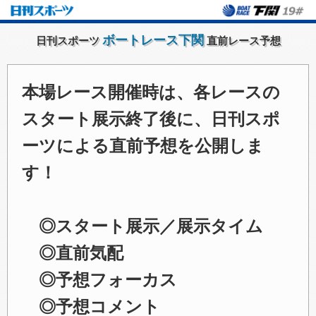
ボートレース下関
日刊スポーツ
直前レース予想
本場レース開催時は、各レースの
スタート展示終了後に、日刊スポ
ーツによる直前予想を公開しま
す！
◎スタート展示／展示タイム
◎直前気配
◎予想フォーカス
◎予想コメント