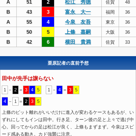
A
51
2
松江 秀徳
佐賀
48
B
43
3
富永 大一
福岡
36
A
55
4
今泉 友吾
東京
36
B
50
5
上條 嘉嗣
大阪
36
B
42
6
横田 貴満
佐賀
33
栗原記者の直前予想
田中が先手は譲らない
1
－
2
＝
3
4
5
1
－
4
＝
3
5
4
－
1
＝
2
3
5
上條のピット離れがいいだけに進入が変わるケースもあるが、い
ずれにしてもインは田中。行き足、ターン後の足と上々で逃げ中
心。回ってからの足は松江が良く、上條もまずまず。今泉はスピ
ード感ある動き。カド強襲に注意。