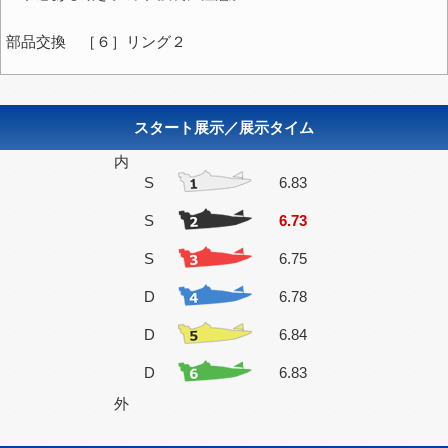
部品交換 ［６］リング２
スタート展示／展示タイム
内
S
6.83
S
6.73
S
6.75
D
6.78
D
6.84
D
6.83
外