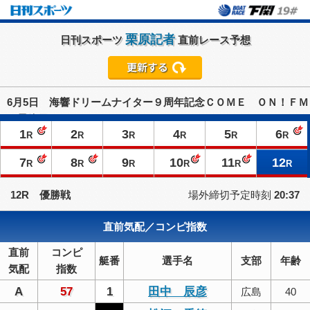
栗原記者
日刊スポーツ
直前レース予想
6月5日 海響ドリームナイター９周年記念ＣＯＭＥ ＯＮ！ＦＭ
（最終日）
1
2
3
4
5
6
R
R
R
R
R
R
7
8
9
10
11
12
R
R
R
R
R
R
12R 優勝戦
場外締切予定時刻
20:37
直前気配／コンピ指数
直前
コンピ
艇番
選手名
支部
年齢
気配
指数
A
57
1
田中 辰彦
広島
40