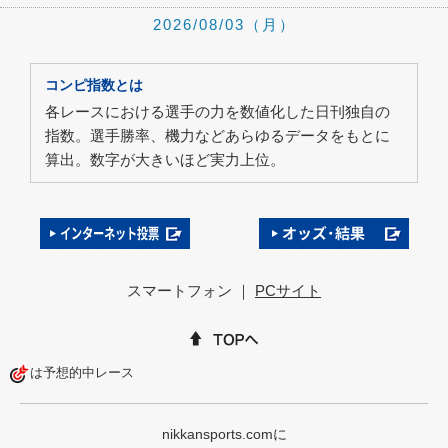
2026/08/03（月）
2026/07/31（金）
コンピ指数とは
2026/07/30（木）
各レースにおける選手の力を数値化した日刊独自の
2026/07/29（水）
指数。選手勝率、機力などあらゆるデータをもとに
算出。数字が大きいほど実力上位。
2026/07/28（火）
2026/07/27（月）
2026/07/24（金）
2026/07/23（木）
スマートフォン ｜
PCサイト
2026/07/22（水）
2026/07/21（火）
は予想的中レース
2026/07/20（月）
2026/07/19（日）
nikkansports.comに
2026/07/13（月）