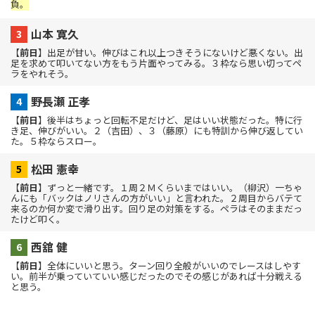
負。
山本 寛久
【
前日
】出足が甘い。伸びはこれ以上つきそうにないけど悪くない。出
足を求めて叩いてない方をもう片面やってみる。３枠なら思い切ってペ
ラをやれそう。
野長瀬 正孝
【
前日
】後半はちょっと回転不足だけど、足はいい状態だった。特に行
き足、伸びがいい。２（吉田）、３（藤原）にも特訓から伸び返してい
た。５枠ならスロー。
松田 憲幸
【
前日
】ずっと一緒です。１周２Ｍくらいまではいい。（柳沢）一ちゃ
んにも「バックはノリさんの方がいい」と言われた。２周目からバテて
来るのか何か変で滑り出す。回り足の対策をする。ペラはそのままだっ
たけど叩く。
西舘 健
【
前日
】全体にいいと思う。ターン回り全般がいいのでレースはしやす
い。前半が乗っていていい感じだったのでその感じがあれば十分戦える
と思う。