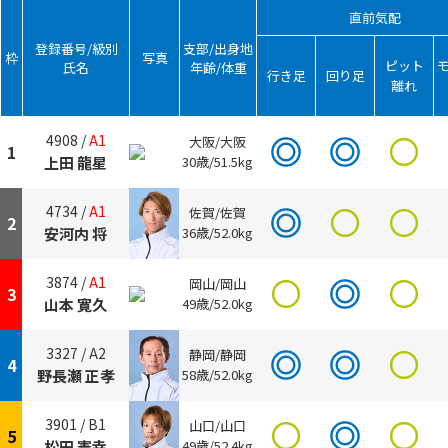
直前気配
登録番号/級別
支部/出身地
枠
写真
ピット
氏名
年齢/体重
行き足
回り足
離れ
4908 /
A1
大阪/大阪
1
上田 龍星
30歳/51.5kg
4734 /
A1
佐賀/佐賀
2
安河内 将
36歳/52.0kg
3874 /
A1
岡山/岡山
3
山本 寛久
49歳/52.0kg
3327 /
A2
静岡/静岡
4
野長瀬 正孝
58歳/52.0kg
3901 /
B1
山口/山口
5
松田 憲幸
49歳/52.4kg