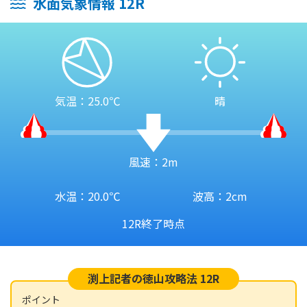
水面気象情報 12R
気温：25.0℃
晴
風速：2m
水温：20.0℃
波高：2cm
12R終了時点
渕上記者の徳山攻略法 12R
ポイント