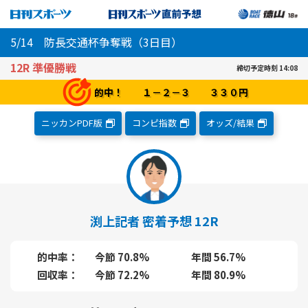
5/14 防長交通杯争奪戦（3日目）
12R 準優勝戦
締切予定時刻 14:08
的中！ １－２－３ ３３０円
ニッカンPDF
版
コンピ指数
オッズ/結果
渕上記者 密着予想 12R
的中率
今節 70.8%
年間 56.7%
回収率
今節 72.2%
年間 80.9%