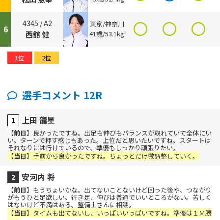
4345 /
A2
東京/神奈川
6
西舘 健
41歳/53.1kg
1位
2位
選手コメント 12R
上田 龍星
【
前日
】良かったですね。出足も伸びもバランスが取れていて全体にい
い。ターンで押す感じもあった。上位だと思いたいですね。スタートは
それなりには行けているので、準優もしっかり頑張りたい。
【
当日
】手前から良かったですね。ちょっとだけ微調整していく。
安河内 将
【
前日
】もうちょいかな。出てないことないけど回った後や、つながり
がもうひと足欲しい。行き足、伸びは普通でいいところがない。苦しく
はないけど不満はある。整備士さんに相談。
【
当日
】タイムも出てないし、いっぱいいっぱいですね。準優は１Ｍ勝