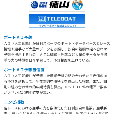
ボートＡＩ予想
ＡＩ（人工知能）が日刊スポーツのボート・データベースとレース
情報や選手など大量のデータを参照し、独自の着順の組み合わせ
予想を提示するもの。ＡＩは戦績・勝率など大量のデータから選
手の力の特徴を日々学習して、予想精度を上げている。
ボートＡＩ予想自信度
ＡＩ（人工知能）が予想した着順予想の組み合わせから自信のあ
る予想を選択して、全体の的中期待度を算出した指数。また、個
別の組み合わせの的中期待度も算出。０～１００％の範囲で数字
が大きいほど的中確率が高い。
コンピ指数
各レースにおける選手の力を数値化した日刊独自の指数。選手勝
率、 機力などあらゆるデータをもとに算出。数字が大きいほど実