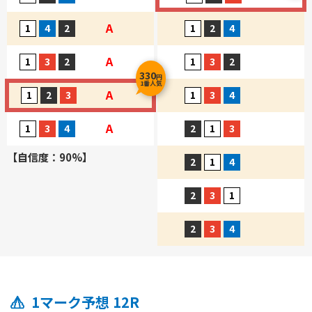
A
A
330
円
1番人気
A
A
【自信度：90%】
1マーク予想 12R