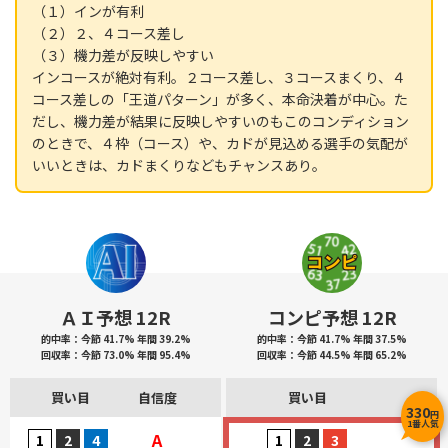
（１）インが有利
（２）２、４コース差し
（３）機力差が反映しやすい
インコースが絶対有利。２コース差し、３コースまくり、４
コース差しの「王道パターン」が多く、本命決着が中心。た
だし、機力差が結果に反映しやすいのもこのコンディション
のときで、４枠（コース）や、カドが見込める選手の気配が
いいときは、カドまくりなどもチャンスあり。
ＡＩ予想 12R
コンピ予想 12R
的中率：今節 41.7% 年間 39.2%
的中率：今節 41.7% 年間 37.5%
回収率：今節 73.0% 年間 95.4%
回収率：今節 44.5% 年間 65.2%
買い目
自信度
買い目
330
円
1番人気
A