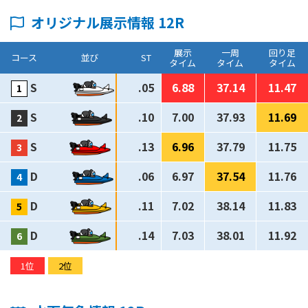
オリジナル展示情報 12R
展示
一周
回り足
コース
並び
ST
タイム
タイム
タイム
S
.05
6.88
37.14
11.47
S
.10
7.00
37.93
11.69
S
.13
6.96
37.79
11.75
D
.06
6.97
37.54
11.76
D
.11
7.02
38.14
11.83
D
.14
7.03
38.01
11.92
1位
2位