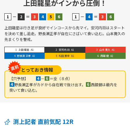
上田龍星がインから圧倒！
－
＝
－
＝
上田龍星は行き足が良好でインコースから先マイ。安河内将はスタート
を決めて差し追走。野長瀬正孝が自在にさばいて食い込む。山本寛久の
先まくりを警戒。
上田 龍星
A1
安河内 将
A1
山本 寛久
A1
野長瀬 正孝
A2
松田 憲幸
B1
西舘 健
A2
とっておき情報
【穴予想】
－
＝全（８点）
野長瀬正孝がカドから自在戦で抜け出す。
西舘健は最内を
突いて食い込む。
渕上記者 直前気配 12R