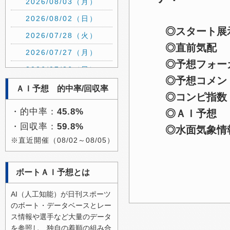
2026/08/03（月）
2026/08/02（日）
◎スタート展
2026/07/28（火）
◎直前気配
2026/07/27（月）
◎予想フォー
2026/07/26（日）
◎予想コメン
2026/07/25（土）
ＡＩ予想 的中率/回収率
◎コンピ指数
2026/07/24（金）
・的中率：
45.8%
◎ＡＩ予想
2026/07/23（木）
・回収率：
59.8%
◎水面気象情
2026/07/19（日）
※直近開催（08/02～08/05）
2026/07/18（土）
2026/07/17（金）
ボートＡＩ予想とは
2026/07/16（木）
AI（人工知能）が日刊スポーツ
2026/07/15（水）
のボート・データベースとレー
ス情報や選手など大量のデータ
2026/07/14（火）
を参照し、独自の着順の組み合