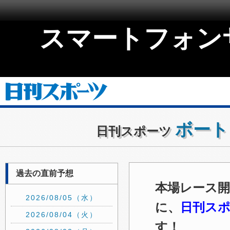
スマートフォン
ボート
日刊スポーツ
過去の直前予想
本場レース開
2026/08/05（水）
に、
日刊ス
2026/08/04（火）
す！