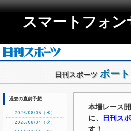
スマートフォン
ボート
日刊スポーツ
過去の直前予想
本場レース開
2026/08/05（水）
に、
日刊ス
2026/08/04（火）
す！