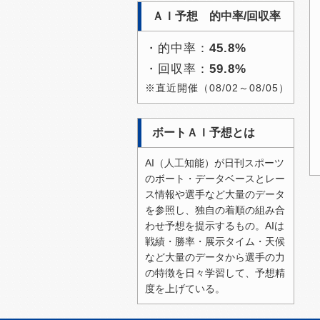
2026/07/25（土）
ＡＩ予想 的中率/回収率
2026/07/24（金）
・的中率：
45.8%
2026/07/23（木）
・回収率：
59.8%
2026/07/19（日）
※直近開催（08/02～08/05）
2026/07/18（土）
2026/07/17（金）
ボートＡＩ予想とは
2026/07/16（木）
AI（人工知能）が日刊スポーツ
2026/07/15（水）
のボート・データベースとレー
ス情報や選手など大量のデータ
2026/07/14（火）
を参照し、独自の着順の組み合
2026/07/06（月）
わせ予想を提示するもの。AIは
戦績・勝率・展示タイム・天候
2026/07/05（日）
など大量のデータから選手の力
2026/07/04（土）
の特徴を日々学習して、予想精
度を上げている。
2026/07/03（金）
2026/07/02（木）