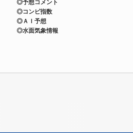
◎予想コメント
◎コンピ指数
◎ＡＩ予想
◎水面気象情報