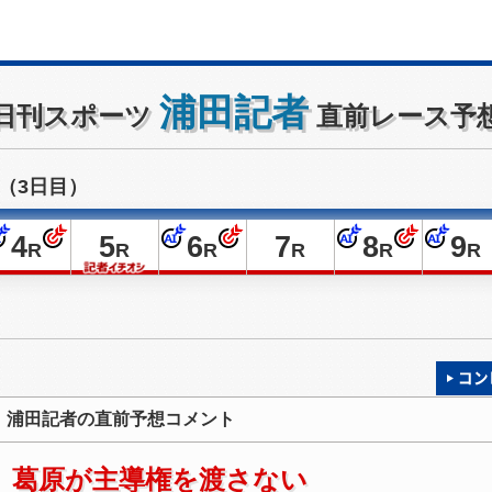
浦田記者
日刊スポーツ
直前レース予
（3日目）
4
5
6
7
8
9
R
R
R
R
R
R
浦田記者の直前予想コメント
葛原が主導権を渡さない