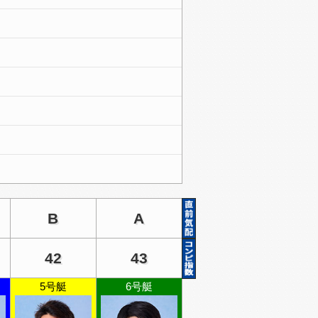
B
A
42
43
5号艇
6号艇