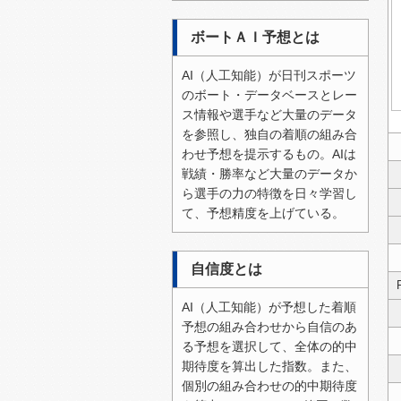
2026/07/26（日）
2026/07/25（土）
ボートＡＩ予想とは
2026/07/24（金）
AI（人工知能）が日刊スポーツ
2026/07/23（木）
のボート・データベースとレー
ス情報や選手など大量のデータ
2026/07/19（日）
を参照し、独自の着順の組み合
2026/07/18（土）
わせ予想を提示するもの。AIは
戦績・勝率など大量のデータか
2026/07/17（金）
ら選手の力の特徴を日々学習し
2026/07/16（木）
て、予想精度を上げている。
2026/07/15（水）
自信度とは
2026/07/14（火）
2026/07/06（月）
AI（人工知能）が予想した着順
予想の組み合わせから自信のあ
2026/07/05（日）
る予想を選択して、全体の的中
2026/07/04（土）
期待度を算出した指数。また、
個別の組み合わせの的中期待度
2026/07/03（金）