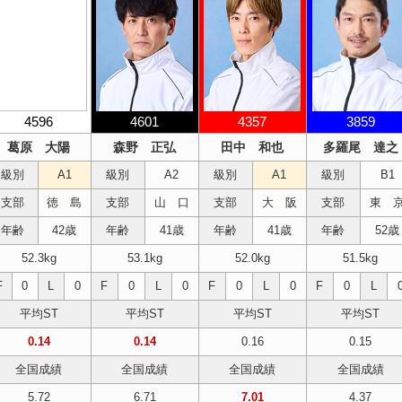
4596
4601
4357
3859
葛原 大陽
森野 正弘
田中 和也
多羅尾 達之
級別
A1
級別
A2
級別
A1
級別
B1
支部
徳 島
支部
山 口
支部
大 阪
支部
東 
年齢
42歳
年齢
41歳
年齢
41歳
年齢
52歳
52.3kg
53.1kg
52.0kg
51.5kg
F
0
L
0
F
0
L
0
F
0
L
0
F
0
L
平均ST
平均ST
平均ST
平均ST
0.14
0.14
0.16
0.15
全国成績
全国成績
全国成績
全国成績
5.72
6.71
7.01
4.37