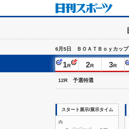
6月5日 ＢＯＡＴＢｏｙカップ
1
2
3
R
R
R
12R 予選特選
スタート展示/展示タイム
内