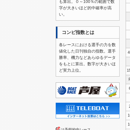
も算出。０～100％の範囲で数
2026/07/02（木）
字が大きいほど的中確率が高
い。
2026/06/29（月）
2026/06/28（日）
コンピ指数とは
2026/06/27（土）
2026/06/26（金）
各レースにおける選手の力を数
値化した日刊独自の指数。選手
4
2026/06/25（木）
勝率、機力などあらゆるデータ
2026/06/20（土）
をもとに算出。数字が大きいほ
ど実力上位。
1
2026/06/19（金）
2026/06/18（木）
2026/06/17（水）
1
1
は予想的中レース