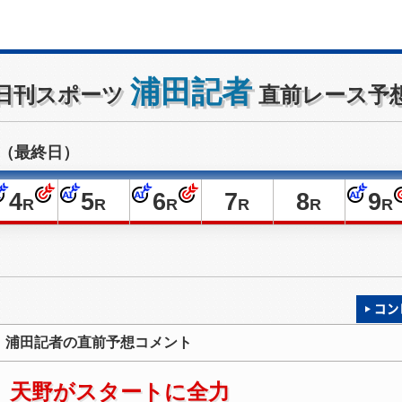
浦田記者
日刊スポーツ
直前レース予
プ（最終日）
4
5
6
7
8
9
R
R
R
R
R
R
浦田記者の直前予想コメント
天野がスタートに全力