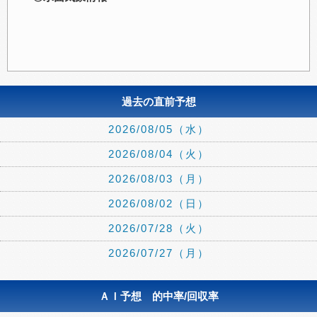
過去の直前予想
2026/08/05（水）
2026/08/04（火）
2026/08/03（月）
2026/08/02（日）
2026/07/28（火）
2026/07/27（月）
2026/07/26（日）
ＡＩ予想 的中率/回収率
2026/07/25（土）