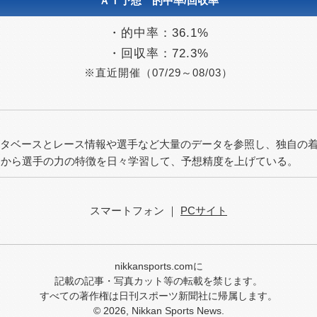
ＡＩ予想 的中率/回収率
2026/07/23（木）
2026/07/22（水）
・的中率：
36.1%
・回収率：
72.3%
2026/07/21（火）
※直近開催（07/29～08/03）
2026/07/20（月）
2026/07/19（日）
2026/07/15（水）
ータベースとレース情報や選手など大量のデータを参照し、独自の着
2026/07/14（火）
タから選手の力の特徴を日々学習して、予想精度を上げている。
2026/07/13（月）
2026/07/12（日）
スマートフォン ｜
PCサイト
2026/07/11（土）
2026/07/10（金）
nikkansports.comに
2026/07/06（月）
記載の記事・写真カット等の転載を禁じます。
すべての著作権は日刊スポーツ新聞社に帰属します。
2026/07/05（日）
© 2026, Nikkan Sports News.