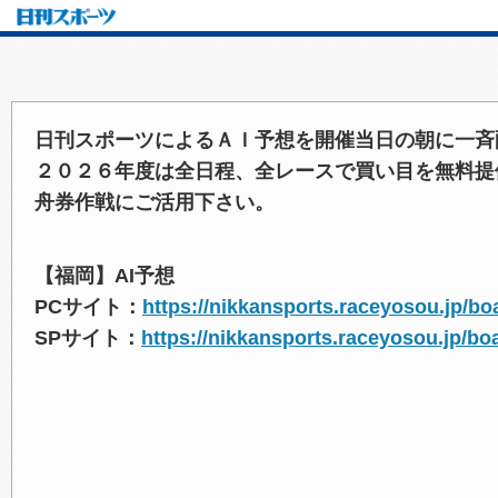
日刊スポーツによるＡＩ予想を開催当日の朝に一斉
２０２６年度は全日程、全レースで買い目を無料提
舟券作戦にご活用下さい。
【福岡】AI予想
PCサイト：
https://nikkansports.raceyosou.jp/bo
SPサイト：
https://nikkansports.raceyosou.jp/bo