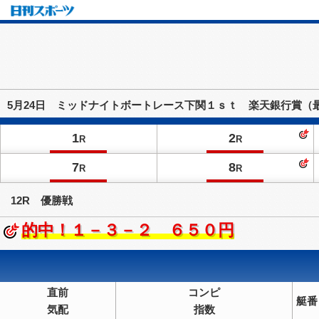
5月24日 ミッドナイトボートレース下関１ｓｔ 楽天銀行賞（
1
2
R
R
7
8
R
R
12R 優勝戦
的中！１－３－２ ６５０円
直前
コンピ
艇番
気配
指数