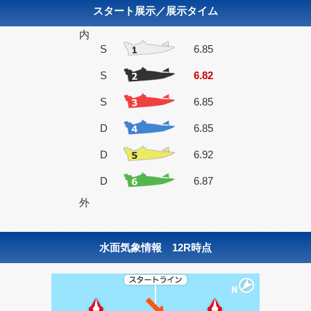
スタート展示／展示タイム
内
S
6.85
S
6.82
S
6.85
D
6.85
D
6.92
D
6.87
外
水面気象情報 12R時点