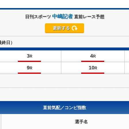
中嶋記者
日刊スポーツ
直前レース予想
最終日）
3
4
R
R
9
10
R
R
直前気配／コンピ指数
選手名