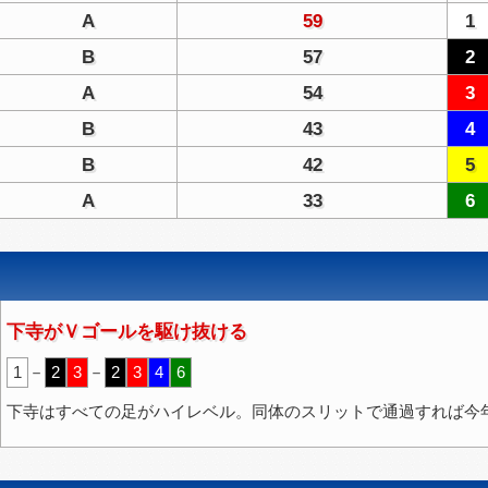
A
59
1
B
57
2
A
54
3
B
43
4
B
42
5
A
33
6
下寺がＶゴールを駆け抜ける
1
－
2
3
－
2
3
4
6
下寺はすべての足がハイレベル。同体のスリットで通過すれば今