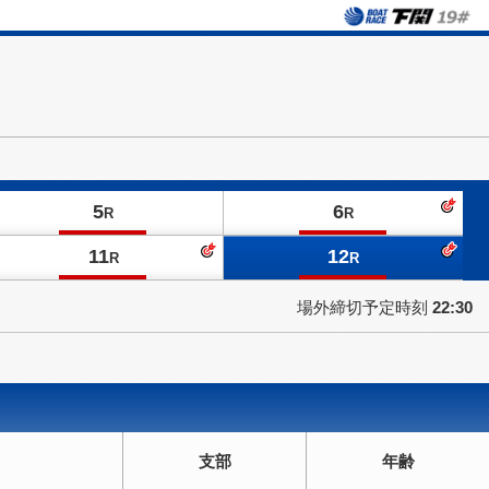
5
6
R
R
11
12
R
R
場外締切予定時刻
22:30
支部
年齢