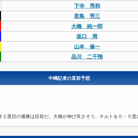
下寺 秀和
君島 秀三
大橋 純一郎
坂口 周
山本 修一
品川 二千翔
中嶋記者の直前予想
年２度目の優勝は目前だ。大橋が伸び良さそう。チルトを０・５度