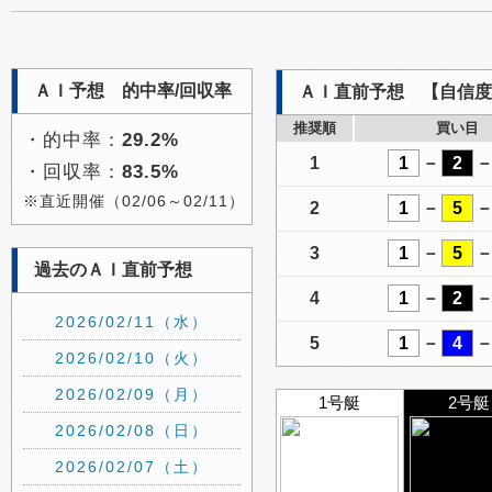
ＡＩ予想 的中率/回収率
ＡＩ直前予想 【自信度
推奨順
買い目
・的中率：
29.2%
1
1
－
2
・回収率：
83.5%
※直近開催（02/06～02/11）
2
1
－
5
3
1
－
5
過去のＡＩ直前予想
4
1
－
2
2026/02/11（水）
5
1
－
4
2026/02/10（火）
2026/02/09（月）
1号艇
2号艇
2026/02/08（日）
2026/02/07（土）