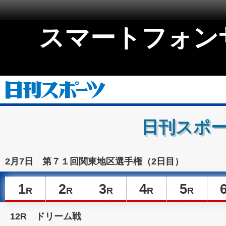
スマートフォン
日刊スポー
2月7日 第７１回関東地区選手権（2日目）
1
2
3
4
5
R
R
R
R
R
12R ドリーム戦