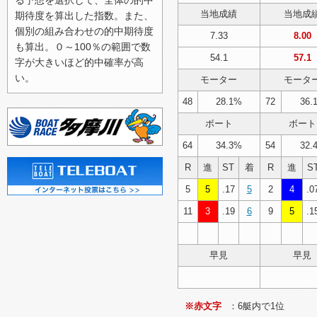
る予想を選択して、全体の的中
当地成績
当地成
期待度を算出した指数。また、
個別の組み合わせの的中期待度
7.33
8.00
も算出。０～100％の範囲で数
54.1
57.1
字が大きいほど的中確率が高
い。
モーター
モータ
48
28.1%
72
36.
ボート
ボート
64
34.3%
54
32.
R
進
ST
着
R
進
S
5
5
.17
5
2
4
.0
11
3
.19
6
9
5
.1
早見
早見
※赤文字
：6艇内で1位