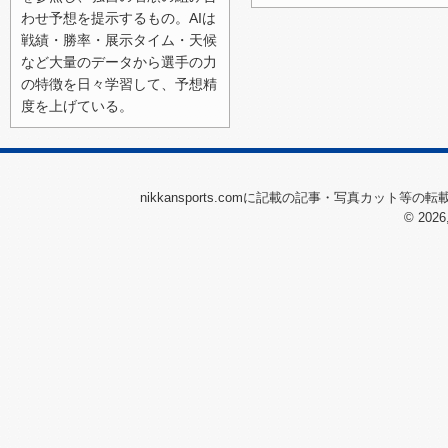
2026/07/08（水）
わせ予想を提示するもの。AIは
戦績・勝率・展示タイム・天候
2026/07/07（火）
など大量のデータから選手の力
2026/07/01（水）
の特徴を日々学習して、予想精
度を上げている。
2026/06/30（火）
2026/06/29（月）
2026/06/28（日）
nikkansports.comに記載の記事・写真カット等
2026/06/27（土）
© 2026
2026/06/23（火）
2026/06/22（月）
2026/06/21（日）
2026/06/20（土）
2026/06/19（金）
2026/06/18（木）
2026/05/31（日）