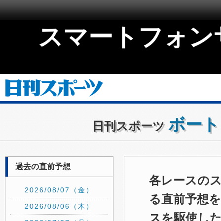
スマートフォン
ボート
日刊スポーツ
過去の直前予想
各レースの
2026/08/07（金）
る直前予想を
2026/08/06（木）
スを駆使し