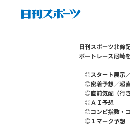
日刊スポーツ北條
ボートレース尼崎
◎スタート展示／
◎密着予想／超直
◎直前気配（行き
◎ＡＩ予想
◎コンピ指数・コ
◎１マーク予想