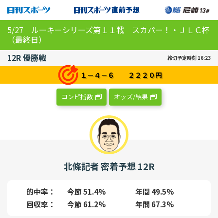
5/27 ルーキーシリーズ第１１戦 スカパー！・ＪＬＣ杯
（最終日）
12R 優勝戦
締切予定時刻 16:23
１－４－６ ２２２０円
コンピ指数
オッズ/結果
北條記者 密着予想 12R
的中率
今節 51.4%
年間 49.5%
回収率
今節 61.2%
年間 67.3%