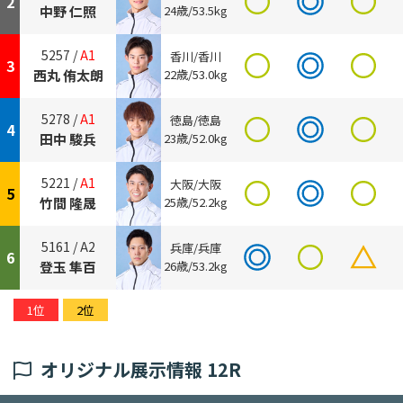
2
中野 仁照
24歳/53.5kg
5257 /
A1
香川/香川
3
西丸 侑太朗
22歳/53.0kg
5278 /
A1
徳島/徳島
4
田中 駿兵
23歳/52.0kg
5221 /
A1
大阪/大阪
5
竹間 隆晟
25歳/52.2kg
5161 /
A2
兵庫/兵庫
6
登玉 隼百
26歳/53.2kg
1位
2位
オリジナル展示情報 12R