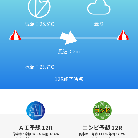
気温：25.5℃
曇り
風速：2m
水温：23.7℃
12R終了時点
ＡＩ予想 12R
コンピ予想 12R
的中率：今節 37.5% 年間 37.4%
的中率：今節 43.1% 年間 37.7%