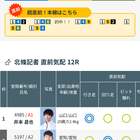
超直前！本線はこちら
的中！！
北條記者 直前気配 12R
直前気配
登録番号/級別
支部/出身地
枠
写真
ピット
氏名
年齢/体重
行き足
回り足
離れ
4985 /
A1
山口/山口
1
井本 昌也
29歳/52.4kg
5197 /
A2
愛知/愛知