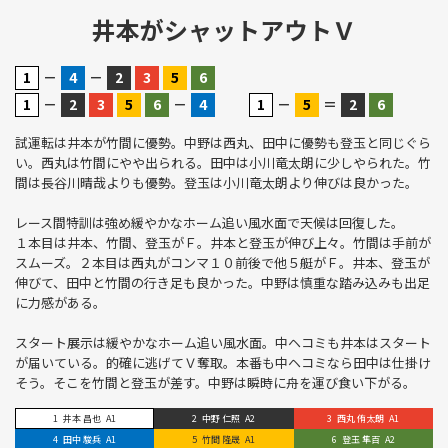
井本がシャットアウトＶ
－
－
－
－
－
＝
試運転は井本が竹間に優勢。中野は西丸、田中に優勢も登玉と同じぐら
い。西丸は竹間にやや出られる。田中は小川竜太朗に少しやられた。竹
間は長谷川晴哉よりも優勢。登玉は小川竜太朗より伸びは良かった。
レース間特訓は強め緩やかなホーム追い風水面で天候は回復した。
１本目は井本、竹間、登玉がＦ。井本と登玉が伸び上々。竹間は手前が
スムーズ。２本目は西丸がコンマ１０前後で他５艇がＦ。井本、登玉が
伸びて、田中と竹間の行き足も良かった。中野は慎重な踏み込みも出足
に力感がある。
スタート展示は緩やかなホーム追い風水面。中ヘコミも井本はスタート
が届いている。的確に逃げてＶ奪取。本番も中ヘコミなら田中は仕掛け
そう。そこを竹間と登玉が差す。中野は瞬時に舟を運び食い下がる。
井本 昌也
A1
中野 仁照
A2
西丸 侑太朗
A1
田中 駿兵
A1
竹間 隆晟
A1
登玉 隼百
A2