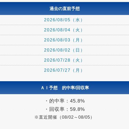
過去の直前予想
2026/08/05（水）
2026/08/04（火）
2026/08/03（月）
2026/08/02（日）
2026/07/28（火）
2026/07/27（月）
2026/07/26（日）
ＡＩ予想 的中率/回収率
2026/07/25（土）
2026/07/24（金）
・的中率：
45.8%
・回収率：
59.8%
2026/07/23（木）
※直近開催（08/02～08/05）
2026/07/19（日）