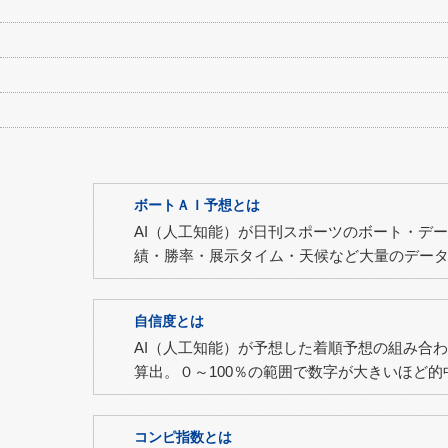
ボートＡＩ予想とは
AI（人工知能）が日刊スポーツのボート・デ
績・勝率・展示タイム・天候など大量のデー
自信度とは
AI（人工知能）が予想した着順予想の組み合
算出。０～100％の範囲で数字が大きいほど
コンピ指数とは