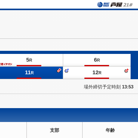
5
6
R
R
11
12
R
R
場外締切予定時刻
13:53
支部
年齢