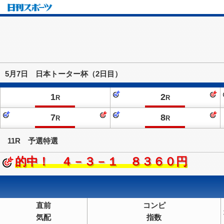
5月7日 日本トーター杯（2日目）
1
2
R
R
7
8
R
R
11R 予選特選
的中！ ４－３－１ ８３６０円
直前
コンピ
気配
指数