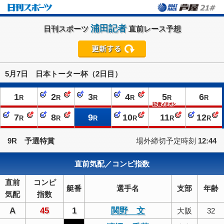
浦田記者
日刊スポーツ
直前レース予想
5月7日 日本トーター杯（2日目）
1
2
3
4
5
6
R
R
R
R
R
R
7
8
9
10
11
12
R
R
R
R
R
R
9R 予選特賞
場外締切予定時刻
12:44
直前気配／コンピ指数
直前
コンピ
艇番
選手名
支部
年齢
気配
指数
A
45
1
関野 文
大阪
32