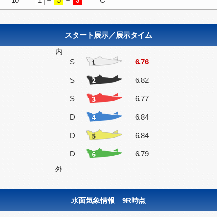
10
1
－
5
－
3
C
スタート展示／展示タイム
内
S
6.76
S
6.82
S
6.77
D
6.84
D
6.84
D
6.79
外
水面気象情報 9R時点