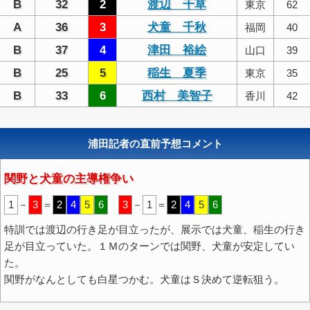
B
32
2
渡辺 千草
東京
62
A
36
3
犬童 千秋
福岡
40
B
37
4
津田 裕絵
山口
39
B
25
5
稲生 夏季
東京
35
B
33
6
西村 美智子
香川
42
浦田記者の直前予想コメント
関野と犬童の主導権争い
1
－
3
＝
2
4
5
6
3
－
1
＝
2
4
5
6
特訓では渡辺の行き足が目立ったが、展示では犬童、稲生の行き
足が目立っていた。１Ｍのターンでは関野、犬童が安定してい
た。
関野がなんとしても白星つかむ。犬童はＳ決めて逆転狙う。