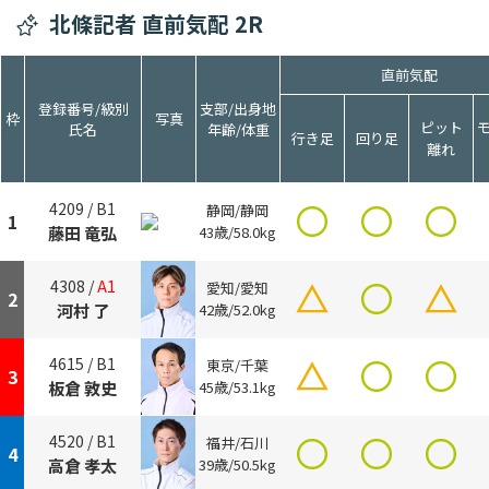
北條記者 直前気配 2R
直前気配
登録番号/級別
支部/出身地
枠
写真
ピット
氏名
年齢/体重
行き足
回り足
離れ
4209 /
B1
静岡/静岡
1
藤田 竜弘
43歳/58.0kg
4308 /
A1
愛知/愛知
2
河村 了
42歳/52.0kg
4615 /
B1
東京/千葉
3
板倉 敦史
45歳/53.1kg
4520 /
B1
福井/石川
4
高倉 孝太
39歳/50.5kg