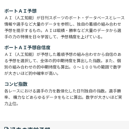
ボートＡＩ予想
ＡＩ（人工知能）が日刊スポーツのボート・データベースとレース
情報や選手など大量のデータを参照し、独自の着順の組み合わせ
予想を提示するもの。ＡＩは戦績・勝率など大量のデータから選
手の力の特徴を日々学習して、予想精度を上げている。
ボートＡＩ予想自信度
ＡＩ（人工知能）が予想した着順予想の組み合わせから自信のあ
る予想を選択して、全体の的中期待度を算出した指数。また、個
別の組み合わせの的中期待度も算出。０～１００％の範囲で数字
が大きいほど的中確率が高い。
コンピ指数
各レースにおける選手の力を数値化した日刊独自の指数。選手勝
率、 機力などあらゆるデータをもとに算出。数字が大きいほど実
力上位。