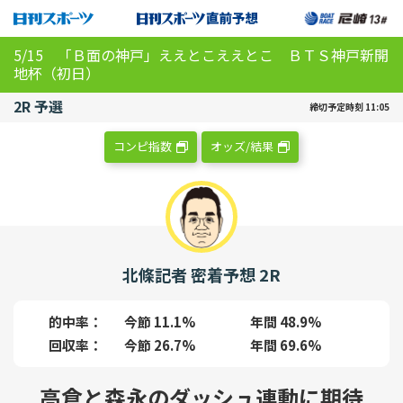
5/15 「Ｂ面の神戸」ええとこええとこ ＢＴＳ神戸新開
地杯（初日）
2R 予選
締切予定時刻 11:05
コンピ指数
オッズ/結果
北條記者 密着予想 2R
的中率
今節 11.1%
年間 48.9%
回収率
今節 26.7%
年間 69.6%
高倉と森永のダッシュ連動に期待