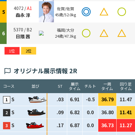
4072 /
A1
佐賀/佐賀
5
森永 淳
45歳/52.0kg
5370 /
B2
福岡/大分
6
日隈 茜
24歳/47.3kg
1位
2位
オリジナル展示情報 2R
展示
一周
回り足
コース
並び
ST
チルト
タイム
タイム
タイム
S
.03
6.91
-0.5
36.79
11.47
S
.09
6.82
0.0
36.80
11.41
S
.17
6.87
0.0
36.73
11.27