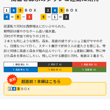
Ｂ
Ｏ
Ｘ
Ｂ
Ｏ
Ｘ
＝
－
－
＝
試運転で河村は西野翔太にだいぶやられた。
朝特訓は緩やかなホーム追い風水面。
河村が不参加で枠なりの２対３。
２本とも同じような隊形。森永、高倉の順でダッシュ２艇がややのぞ
く。日隈もついて行く。スタート展示で好枠３人は重たさを感じる。特
訓と同様に高倉と森永が踏み込んでいて、ダッシュ連動に期待。特に伸
びた森永を厚めにしたい。残しにかかる藤田と河村。板倉は３着まで。
藤田 竜弘
B1
河村 了
A1
板倉 敦史
B1
高倉 孝太
B1
森永 淳
A1
日隈 茜
B2
超直前！本線はこちら
ＢＯＸ