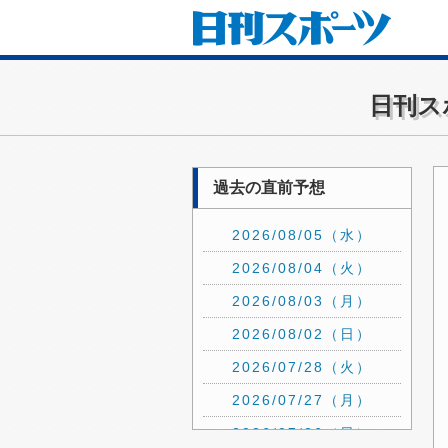
日刊ス
過去の直前予想
2026/08/05（水）
2026/08/04（火）
2026/08/03（月）
2026/08/02（日）
2026/07/28（火）
2026/07/27（月）
2026/07/26（日）