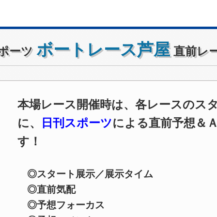
ボートレース芦屋
ポーツ
直前レ
本場レース開催時は、各レースのス
に、
日刊スポーツ
による直前予想
＆
す！
◎スタート展示／展示タイム
◎直前気配
◎予想フォーカス