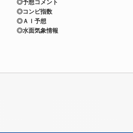
◎予想コメント
◎コンピ指数
◎ＡＩ予想
◎水面気象情報