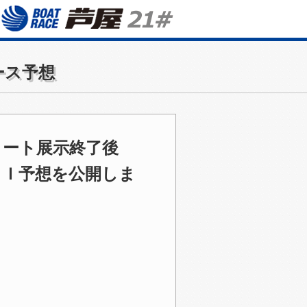
ース予想
タート展示終了後
ＡＩ予想
を公開しま