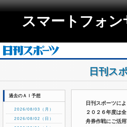
スマートフォン
日刊スポ
過去のＡＩ予想
日刊スポーツによ
2026/08/03（月）
２０２６年度は全
2026/08/02（日）
舟券作戦にご活用