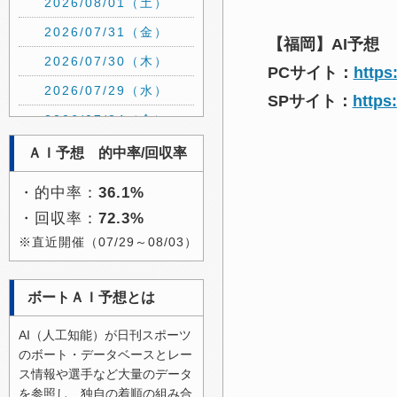
2026/08/01（土）
2026/07/31（金）
【福岡】AI予想
2026/07/30（木）
PCサイト：
https
2026/07/29（水）
SPサイト：
https
2026/07/24（金）
2026/07/23（木）
ＡＩ予想 的中率/回収率
2026/07/22（水）
・的中率：
36.1%
2026/07/21（火）
・回収率：
72.3%
2026/07/20（月）
※直近開催（07/29～08/03）
2026/07/19（日）
2026/07/15（水）
ボートＡＩ予想とは
2026/07/14（火）
AI（人工知能）が日刊スポーツ
2026/07/13（月）
のボート・データベースとレー
ス情報や選手など大量のデータ
2026/07/12（日）
を参照し、独自の着順の組み合