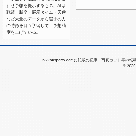
2026/07/11（土）
わせ予想を提示するもの。AIは
戦績・勝率・展示タイム・天候
2026/07/10（金）
など大量のデータから選手の力
2026/07/06（月）
の特徴を日々学習して、予想精
度を上げている。
2026/07/05（日）
2026/07/04（土）
2026/07/03（金）
nikkansports.comに記載の記事・写真カット等
2026/07/02（木）
© 2026
2026/07/01（水）
2026/06/27（土）
2026/06/26（金）
2026/06/25（木）
2026/06/24（水）
2026/06/23（火）
2026/06/22（月）