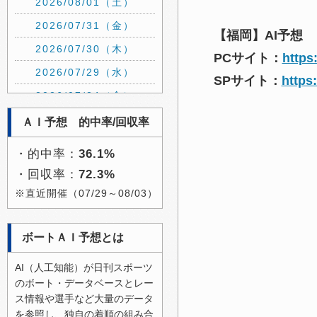
2026/08/01（土）
2026/07/31（金）
【福岡】AI予想
2026/07/30（木）
PCサイト：
https
2026/07/29（水）
SPサイト：
https
2026/07/24（金）
2026/07/23（木）
ＡＩ予想 的中率/回収率
2026/07/22（水）
・的中率：
36.1%
2026/07/21（火）
・回収率：
72.3%
2026/07/20（月）
※直近開催（07/29～08/03）
2026/07/19（日）
2026/07/15（水）
ボートＡＩ予想とは
2026/07/14（火）
AI（人工知能）が日刊スポーツ
2026/07/13（月）
のボート・データベースとレー
ス情報や選手など大量のデータ
2026/07/12（日）
を参照し、独自の着順の組み合