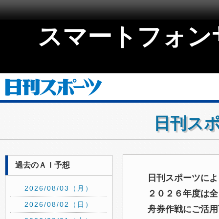
スマートフォン
日刊スポ
過去のＡＩ予想
日刊スポーツによ
2026/08/03（月）
２０２６年度は全
2026/08/02（日）
舟券作戦にご活用