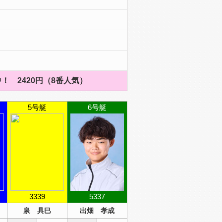
！ 2420円（8番人気）
5号艇
6号艇
3339
5337
泉 具巳
出畑 孝成