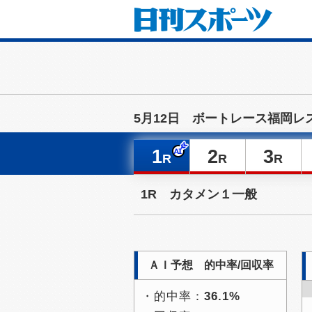
5月12日 ボートレース福岡レ
1
2
3
R
R
R
1R カタメン１一般
ＡＩ予想 的中率/回収率
・的中率：
36.1%