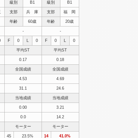
級別
B1
級別
B1
玉
支部
兵 庫
支部
福 岡
年齢
60歳
年齢
20歳
-
-
0
F
0
L
0
F
0
L
0
平均ST
平均ST
0.17
0.18
全国成績
全国成績
4.53
4.69
31.1
24.6
当地成績
当地成績
0.00
3.21
0.0
14.2
モーター
モーター
45
23.5%
14
41.0%