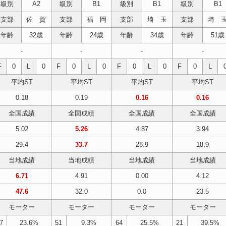
級別
A2
級別
B1
級別
B1
級別
B1
支部
佐 賀
支部
福 岡
支部
埼 玉
支部
埼 
年齢
32歳
年齢
24歳
年齢
34歳
年齢
51歳
-
-
-
-
F
0
L
0
F
0
L
0
F
0
L
0
F
0
L
平均ST
平均ST
平均ST
平均ST
0.18
0.19
0.16
0.16
全国成績
全国成績
全国成績
全国成績
5.02
5.26
4.87
3.94
29.4
33.7
28.9
18.9
当地成績
当地成績
当地成績
当地成績
6.71
4.91
0.00
4.12
47.6
32.0
0.0
23.5
モーター
モーター
モーター
モーター
7
23.6%
51
9.3%
64
25.5%
21
39.5%