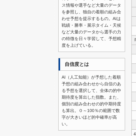
ス情報や選手など大量のデータ
2026/07/20（月）
を参照し、独自の着順の組み合
2026/07/19（日）
わせ予想を提示するもの。AIは
戦績・勝率・展示タイム・天候
2026/07/15（水）
など大量のデータから選手の力
2026/07/14（火）
の特徴を日々学習して、予想精
度を上げている。
2026/07/13（月）
2026/07/12（日）
自信度とは
2026/07/11（土）
AI（人工知能）が予想した着順
2026/07/10（金）
予想の組み合わせから自信のあ
2026/07/06（月）
る予想を選択して、全体の的中
期待度を算出した指数。また、
2026/07/05（日）
個別の組み合わせの的中期待度
2026/07/04（土）
も算出。０～100％の範囲で数
字が大きいほど的中確率が高
2026/07/03（金）
い。
2026/07/02（木）
4