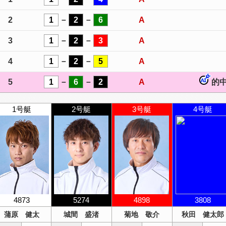
2
1
－
2
－
6
A
3
1
－
2
－
3
A
4
1
－
2
－
5
A
5
1
－
6
－
2
A
的中
1号艇
2号艇
3号艇
4号艇
4873
5274
4898
3808
蒲原 健太
城間 盛渚
菊地 敬介
秋田 健太郎