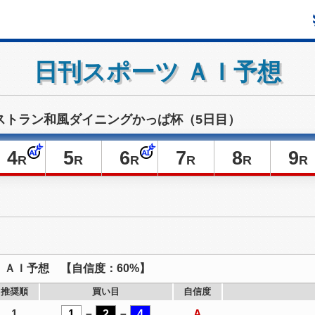
日刊スポーツ ＡＩ予想
ストラン和風ダイニングかっぱ杯（5日目）
4
5
6
7
8
9
R
R
R
R
R
R
ＡＩ予想 【自信度：60%】
推奨順
買い目
自信度
1
1
－
2
－
4
A