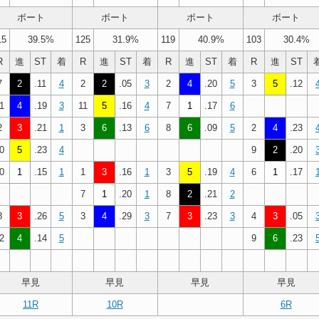
ボート
ボート
ボート
ボート
15
39.5%
125
31.9%
119
40.9%
103
30.4%
R
進
ST
着
R
進
ST
着
R
進
ST
着
R
進
ST
7
2
.11
4
2
2
.05
3
2
4
.20
5
3
5
.12
1
4
.19
3
11
5
.16
4
7
1
.17
6
2
3
.21
1
3
6
.13
6
8
6
.09
5
2
4
.23
0
5
.23
4
9
2
.20
0
1
.15
1
1
3
.16
1
3
5
.19
4
6
1
.17
7
1
.20
1
8
2
.21
2
8
3
.26
5
3
4
.29
3
7
3
.23
3
4
3
.05
2
4
.14
5
9
6
.23
早見
早見
早見
早見
11R
10R
6R